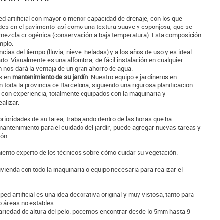
 artificial con mayor o menor capacidad de drenaje, con los que
des en el pavimento, así como una textura suave y esponjosa, que se
a mezcla criogénica (conservación a baja temperatura). Esta composición
mplo.
ias del tiempo (lluvia, nieve, heladas) y a los años de uso y es ideal
do. Visualmente es una alfombra, de fácil instalación en cualquier
n nos dará la ventaja de un gran ahorro de agua.
as en
mantenimiento de su jardín
. Nuestro equipo e jardineros en
n toda la provincia de Barcelona, siguiendo una rigurosa planificación:
s con experiencia, totalmente equipados con la maquinaria y
alizar.
prioridades de su tarea, trabajando dentro de las horas que ha
mantenimiento para el cuidado del jardín, puede agregar nuevas tareas y
ión.
ento experto de los técnicos sobre cómo cuidar su vegetación.
vienda con todo la maquinaria o equipo necesaria para realizar el
ed artificial es una idea decorativa original y muy vistosa, tanto para
 áreas no estables.
riedad de altura del pelo. podemos encontrar desde lo 5mm hasta 9