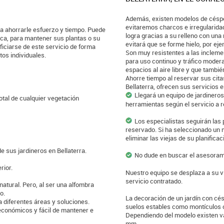
Además, existen modelos de césped
evitaremos charcos e irregularida
a ahorrarle esfuerzo y tiempo. Puede
logra gracias a su relleno con un
ica, para mantener sus plantas o su
evitará que se forme hielo, por eje
ficiarse de este servicio de forma
Son muy resistentes a las inclemenc
tos individuales.
para uso continuo y tráfico modera
espacios al aire libre y que tambié
Ahorre tiempo al reservar sus cit
Bellaterra, ofrecen sus servicios e
Llegará un equipo de jardinero
otal de cualquier vegetación
herramientas según el servicio a re
Los especialistas seguirán las 
reservado. Si ha seleccionado un 
eliminar las viejas de su planificac
 sus jardineros en Bellaterra.
No dude en buscar el asesorami
rior.
Nuestro equipo se desplaza a su vi
servicio contratado.
natural. Pero, al ser una alfombra
o.
La decoración de un jardín con césp
a diferentes áreas y soluciones.
suelos estables como montículos o
 económicos y fácil de mantener e
Dependiendo del modelo existen va
mm.