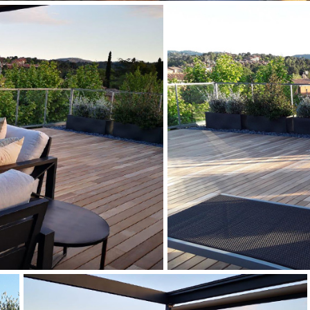
CUGAT
JA