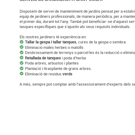
Disposem de servei de manteniment de jardins pensat per a estalvia
equip de jardiners professionals, de manera periòdica, per a manten
el primer dia, durant tot l'any. També pot beneficiar-se d'aquest se
tasques específiques que s'ajustin als seus requisits individuals.
Els nostres jardiners té experiència en:
Tallar la gespa i tallar tanques
, cures de la gespa o sembra
Eliminació males herbes o matolls
Desbrossament de terrenys o parcel·les és la reducció o elimina
Retallada de tanques
i poda d'herba
Poda arbres, arbustos i plantes
Plantació i ttrasplante de grans arbres.
Eliminació de residus
verds
A més, sempre pot comptar amb l'assessorament d'experts dels seu