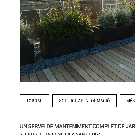
JARDINER A SANT 
TORNAR
SOL·LICITAR INFORMACIÓ
MÉS
UN SERVEI DE MANTENIMENT COMPLET DE JAR
SERVEIS DE JARDINERIA A SANT CUGAT