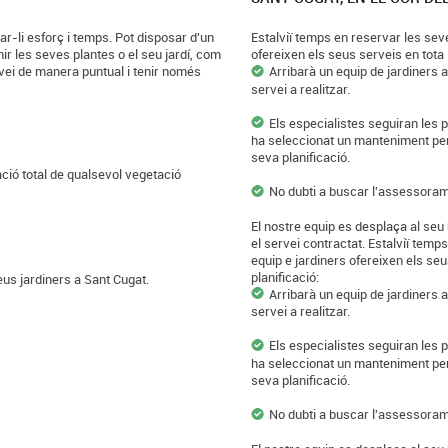
r-li esforç i temps. Pot disposar d'un
Estalviï temps en reservar les sev
ir les seves plantes o el seu jardí, com
ofereixen els seus serveis en tota 
rvei de manera puntual i tenir només
Arribarà un equip de jardiners 
servei a realitzar.
Els especialistes seguiran les p
ha seleccionat un manteniment per a
seva planificació.
ció total de qualsevol vegetació
No dubti a buscar l'assessoram
El nostre equip es desplaça al seu
el servei contractat. Estalviï temp
equip e jardiners ofereixen els seu
planificació:
s jardiners a Sant Cugat.
Arribarà un equip de jardiners 
servei a realitzar.
Els especialistes seguiran les p
ha seleccionat un manteniment per a
seva planificació.
No dubti a buscar l'assessoram