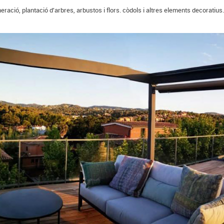
eració, plantació d'arbres, arbustos i flors. còdols i altres elements decoratius.