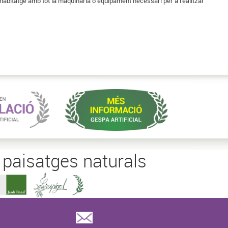
 habitatge amb tot la maquinària o equipament necessari per a realitzar
n paisatges naturals